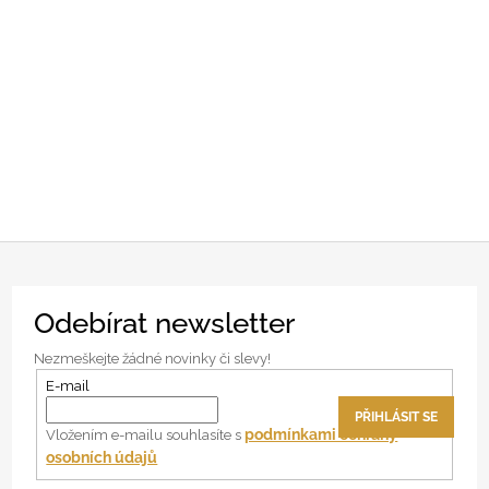
Z
Odebírat newsletter
á
p
Nezmeškejte žádné novinky či slevy!
a
E-mail
t
PŘIHLÁSIT SE
í
podmínkami ochrany
Vložením e-mailu souhlasíte s
osobních údajů