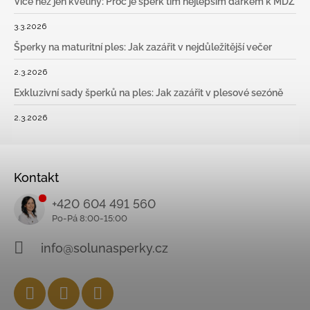
Více než jen květiny: Proč je šperk tím nejlepším dárkem k MDŽ
3.3.2026
Šperky na maturitní ples: Jak zazářit v nejdůležitější večer
2.3.2026
Exkluzivní sady šperků na ples: Jak zazářit v plesové sezóně
2.3.2026
Kontakt
+420 604 491 560
info@solunasperky.cz