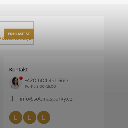
PŘIHLÁSIT SE
 osobních údajů
Kontakt
+420 604 491 560
info@solunasperky.cz
Facebook
Instagram
YouTube