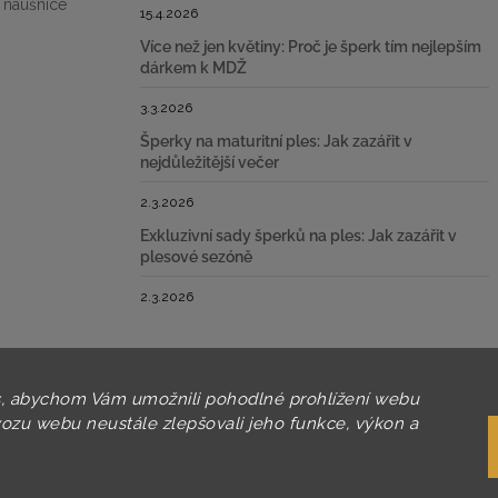
 náušnice
15.4.2026
Více než jen květiny: Proč je šperk tím nejlepším
dárkem k MDŽ
3.3.2026
Šperky na maturitní ples: Jak zazářit v
nejdůležitější večer
2.3.2026
Exkluzivní sady šperků na ples: Jak zazářit v
plesové sezóně
2.3.2026
, abychom Vám umožnili pohodlné prohlížení webu
vozu webu neustále zlepšovali jeho funkce, výkon a