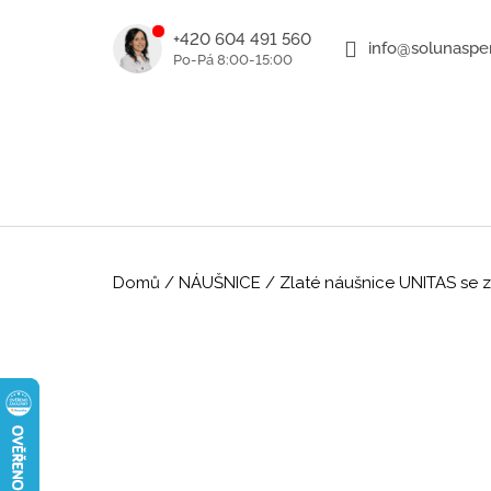
K
Přejít
na
o
+420 604 491 560
info@solunasper
ZPĚT
ZPĚT
obsah
DO
DO
š
OBCHODU
OBCHODU
í
k
Domů
/
NÁUŠNICE
/
Zlaté náušnice UNITAS se z
ROMANTICKÉ ZLATÉ NÁUŠNICE