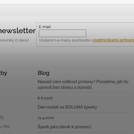
E-mail
newsletter
podmínkami ochrany
ovinky či slevy!
Vložením e-mailu souhlasíte s
žby
Blog
Nesedí vám velikost prstenu? Poradíme, jak ho
upravit bez stresu a starostí
8.6.2026
Den matek se SOLUNA šperky
ty
21.4.2026
u nás
Šperk jako dárek k promoci