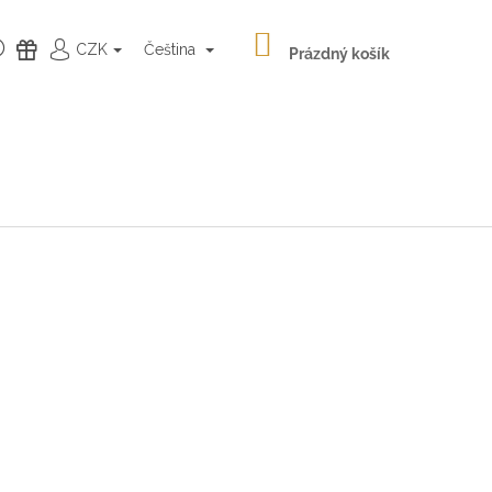
NÁKUPNÍ
HLEDAT
DÁRKY
CZK
Čeština
KOŠÍK
Prázdný košík
PŘIHLÁŠENÍ
Následující
LATÉ NÁUŠNICE