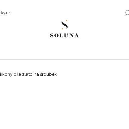
ky.cz
Co potřebujete najít?
HLEDAT
irkony bílé zlato na šroubek
Doporučujeme
ZLATÉ NÁUŠNICE SE ZIRKONY SWEET
ROMANTICKÉ Z