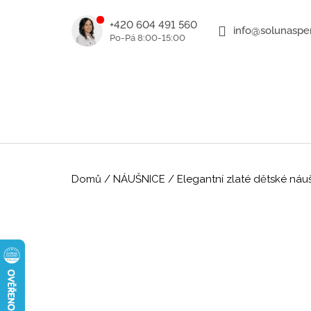
K
Přejít
na
o
+420 604 491 560
info@solunasper
ZPĚT
ZPĚT
obsah
DO
DO
š
OBCHODU
OBCHODU
í
k
Domů
/
NÁUŠNICE
/
Elegantní zlaté dětské náu
ROMANTICKÉ ZLATÉ NÁUŠNICE