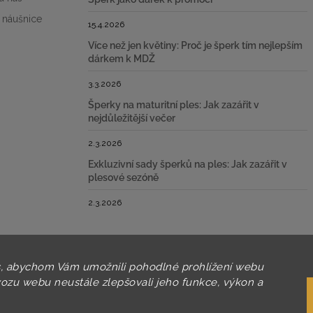
 náušnice
15.4.2026
Více než jen květiny: Proč je šperk tím nejlepším
dárkem k MDŽ
3.3.2026
Šperky na maturitní ples: Jak zazářit v
nejdůležitější večer
2.3.2026
Exkluzivní sady šperků na ples: Jak zazářit v
plesové sezóně
2.3.2026
, abychom Vám umožnili pohodlné prohlížení webu
vozu webu neustále zlepšovali jeho funkce, výkon a