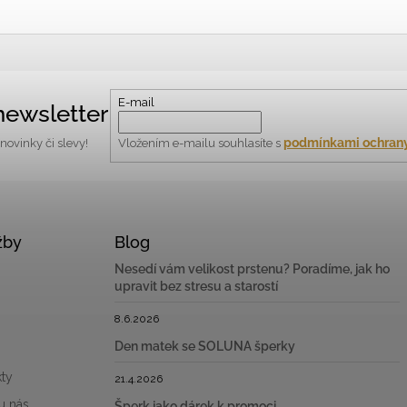
E-mail
newsletter
podmínkami ochrany
ovinky či slevy!
Vložením e-mailu souhlasíte s
žby
Blog
Nesedí vám velikost prstenu? Poradíme, jak ho
upravit bez stresu a starostí
8.6.2026
Den matek se SOLUNA šperky
ty
21.4.2026
u nás
Šperk jako dárek k promoci