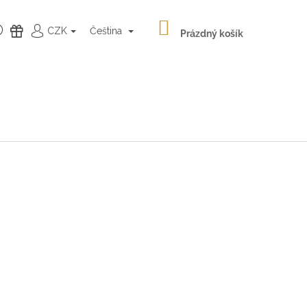
NÁKUPNÍ
HLEDAT
DÁRKY
CZK
Čeština
KOŠÍK
Prázdný košík
PŘIHLÁŠENÍ
Následující
LATÉ NÁUŠNICE