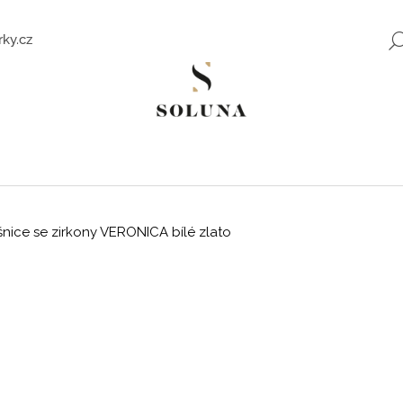
ky.cz
Co potřebujete najít?
HLEDAT
šnice se zirkony VERONICA bílé zlato
Doporučujeme
ZLATÉ NÁUŠNICE SE ZIRKONY SWEET
ROMANTICKÉ Z