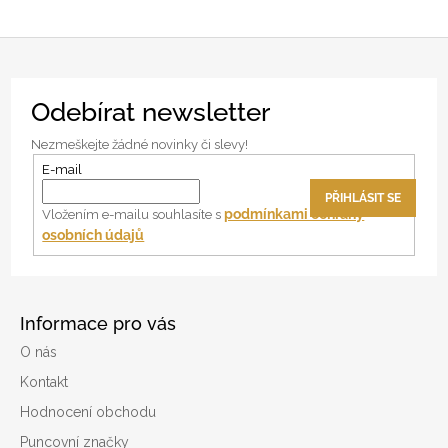
Z
Odebírat newsletter
á
p
Nezmeškejte žádné novinky či slevy!
a
E-mail
t
PŘIHLÁSIT SE
í
podmínkami ochrany
Vložením e-mailu souhlasíte s
osobních údajů
Informace pro vás
O nás
Kontakt
Hodnocení obchodu
Puncovní značky