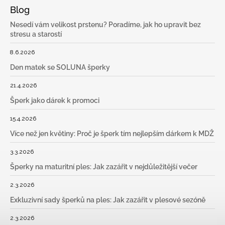
Blog
Nesedí vám velikost prstenu? Poradíme, jak ho upravit bez
stresu a starostí
8.6.2026
Den matek se SOLUNA šperky
21.4.2026
Šperk jako dárek k promoci
15.4.2026
Více než jen květiny: Proč je šperk tím nejlepším dárkem k MDŽ
3.3.2026
Šperky na maturitní ples: Jak zazářit v nejdůležitější večer
2.3.2026
Exkluzivní sady šperků na ples: Jak zazářit v plesové sezóně
2.3.2026