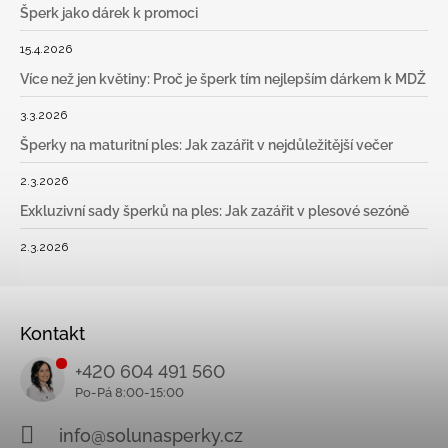
Šperk jako dárek k promoci
15.4.2026
Více než jen květiny: Proč je šperk tím nejlepším dárkem k MDŽ
3.3.2026
Šperky na maturitní ples: Jak zazářit v nejdůležitější večer
2.3.2026
Exkluzivní sady šperků na ples: Jak zazářit v plesové sezóně
2.3.2026
Kontakt
+420 604 491 560
info@solunasperky.cz