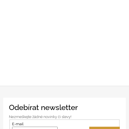
Z
Odebírat newsletter
á
p
Nezmeškejte žádné novinky či slevy!
a
E-mail