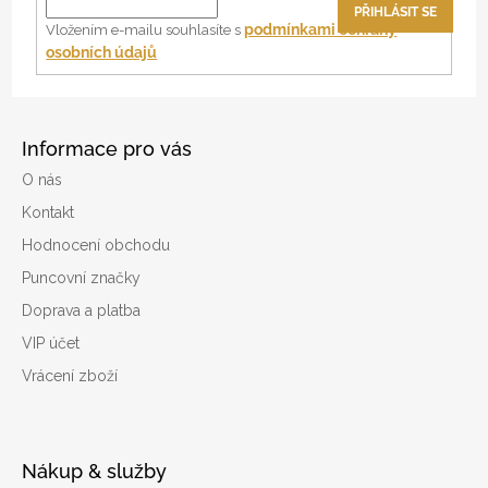
t
PŘIHLÁSIT SE
í
podmínkami ochrany
Vložením e-mailu souhlasíte s
osobních údajů
Informace pro vás
O nás
Kontakt
Hodnocení obchodu
Puncovní značky
Doprava a platba
VIP účet
Vrácení zboží
Nákup & služby