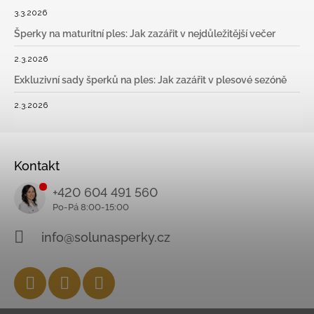
3.3.2026
Šperky na maturitní ples: Jak zazářit v nejdůležitější večer
2.3.2026
Exkluzivní sady šperků na ples: Jak zazářit v plesové sezóně
2.3.2026
Kontakt
+420 604 491 560
info@solunasperky.cz
Facebook
Instagram
YouTube