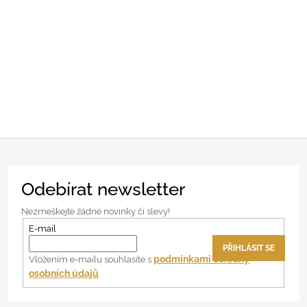
Z
Odebírat newsletter
á
p
Nezmeškejte žádné novinky či slevy!
a
E-mail
t
PŘIHLÁSIT SE
í
podmínkami ochrany
Vložením e-mailu souhlasíte s
osobních údajů