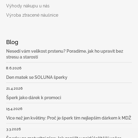
Výhody nákupu u nás
Výroba ztracené náušnice
Blog
Nesedí vám velikost prstenu? Poradíme, jak ho upravit bez
stresu a starostí
8.6.2026
Den matek se SOLUNA šperky
21.4.2026
Šperk jako dárek k promoci
15.4.2026
Více než jen květiny: Proč je šperk tím nejlepším dárkem k MDŽ
3.3.2026