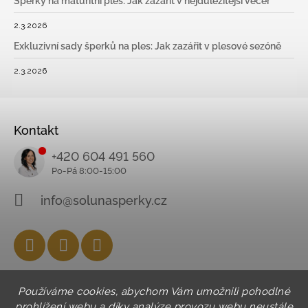
Šperky na maturitní ples: Jak zazářit v nejdůležitější večer
2.3.2026
Exkluzivní sady šperků na ples: Jak zazářit v plesové sezóně
2.3.2026
Kontakt
+420 604 491 560
info@solunasperky.cz
Facebook
Instagram
YouTube
Používáme cookies, abychom Vám umožnili pohodlné
prohlížení webu a díky analýze provozu webu neustále