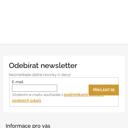
Z
Odebírat newsletter
á
p
Nezmeškejte žádné novinky či slevy!
a
E-mail
t
PŘIHLÁSIT SE
í
podmínkami ochrany
Vložením e-mailu souhlasíte s
osobních údajů
Informace pro vás