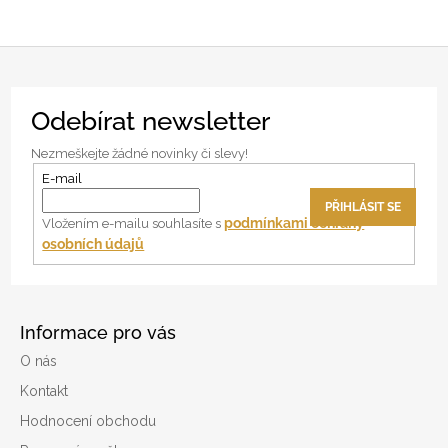
Z
Odebírat newsletter
á
p
Nezmeškejte žádné novinky či slevy!
a
E-mail
t
PŘIHLÁSIT SE
í
podmínkami ochrany
Vložením e-mailu souhlasíte s
osobních údajů
Informace pro vás
O nás
Kontakt
Hodnocení obchodu