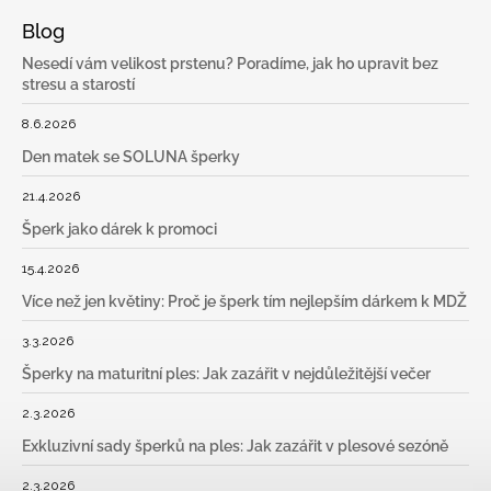
Blog
Nesedí vám velikost prstenu? Poradíme, jak ho upravit bez
stresu a starostí
8.6.2026
Den matek se SOLUNA šperky
21.4.2026
Šperk jako dárek k promoci
15.4.2026
Více než jen květiny: Proč je šperk tím nejlepším dárkem k MDŽ
3.3.2026
Šperky na maturitní ples: Jak zazářit v nejdůležitější večer
2.3.2026
Exkluzivní sady šperků na ples: Jak zazářit v plesové sezóně
2.3.2026