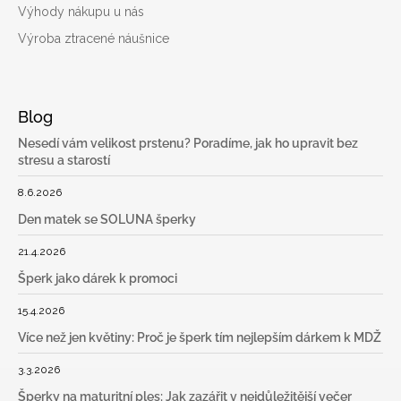
Výhody nákupu u nás
Výroba ztracené náušnice
Blog
Nesedí vám velikost prstenu? Poradíme, jak ho upravit bez
stresu a starostí
8.6.2026
Den matek se SOLUNA šperky
21.4.2026
Šperk jako dárek k promoci
15.4.2026
Více než jen květiny: Proč je šperk tím nejlepším dárkem k MDŽ
3.3.2026
Šperky na maturitní ples: Jak zazářit v nejdůležitější večer