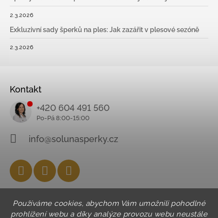
2.3.2026
Exkluzivní sady šperků na ples: Jak zazářit v plesové sezóně
2.3.2026
Kontakt
+420 604 491 560
info@solunasperky.cz
Facebook
Instagram
YouTube
Používáme cookies, abychom Vám umožnili pohodlné
prohlížení webu a díky analýze provozu webu neustále