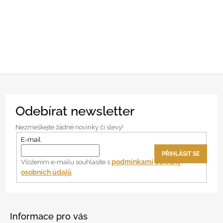
Z
Odebírat newsletter
á
p
Nezmeškejte žádné novinky či slevy!
a
E-mail
t
PŘIHLÁSIT SE
í
podmínkami ochrany
Vložením e-mailu souhlasíte s
osobních údajů
Informace pro vás