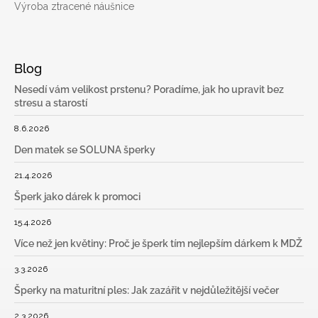
Výroba ztracené náušnice
Blog
Nesedí vám velikost prstenu? Poradíme, jak ho upravit bez
stresu a starostí
8.6.2026
Den matek se SOLUNA šperky
21.4.2026
Šperk jako dárek k promoci
15.4.2026
Více než jen květiny: Proč je šperk tím nejlepším dárkem k MDŽ
3.3.2026
Šperky na maturitní ples: Jak zazářit v nejdůležitější večer
2.3.2026