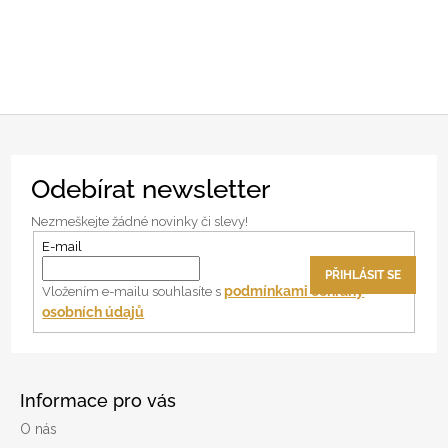
Z
Odebírat newsletter
á
p
Nezmeškejte žádné novinky či slevy!
a
E-mail
t
PŘIHLÁSIT SE
í
podmínkami ochrany
Vložením e-mailu souhlasíte s
osobních údajů
Informace pro vás
O nás