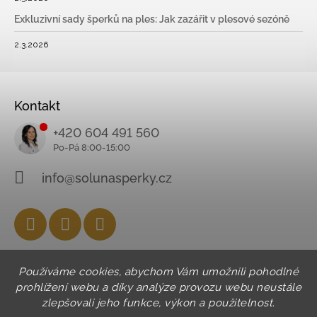
Exkluzivní sady šperků na ples: Jak zazářit v plesové sezóně
2.3.2026
Kontakt
+420 604 491 560
info@solunasperky.cz
Facebook
Instagram
YouTube
Používáme cookies, abychom Vám umožnili pohodlné
prohlížení webu a díky analýze provozu webu neustále
zlepšovali jeho funkce, výkon a použitelnost.