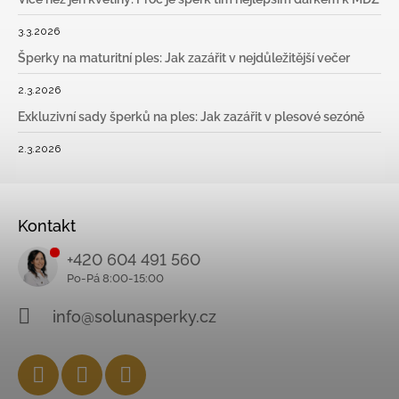
3.3.2026
Šperky na maturitní ples: Jak zazářit v nejdůležitější večer
2.3.2026
Exkluzivní sady šperků na ples: Jak zazářit v plesové sezóně
2.3.2026
Kontakt
+420 604 491 560
info@solunasperky.cz