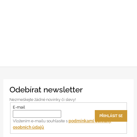
Z
Odebírat newsletter
á
p
Nezmeškejte žádné novinky či slevy!
a
E-mail
t
PŘIHLÁSIT SE
í
podmínkami ochrany
Vložením e-mailu souhlasíte s
osobních údajů