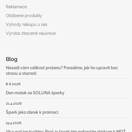
Reklamace
Oblíbené produkty
Výhody nákupu u nás
Výroba ztracené náušnice
Blog
Nesedí vám velikost prstenu? Poradíme, jak ho upravit bez
stresu a starostí
8.6.2026
Den matek se SOLUNA šperky
21.4.2026
Šperk jako dárek k promoci
15.4.2026
Více než jen květiny: Proč je šperk tím nejlepším dárkem k MDŽ