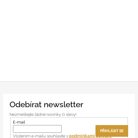
Z
Odebírat newsletter
á
p
Nezmeškejte žádné novinky či slevy!
a
E-mail
t
PŘIHLÁSIT SE
í
podmínkami ochrany
Vložením e-mailu souhlasíte s