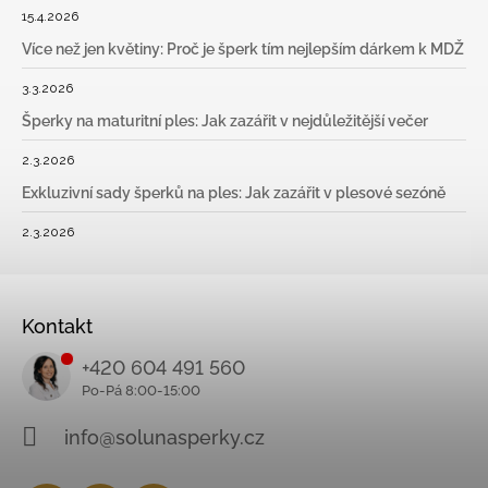
15.4.2026
Více než jen květiny: Proč je šperk tím nejlepším dárkem k MDŽ
3.3.2026
Šperky na maturitní ples: Jak zazářit v nejdůležitější večer
2.3.2026
Exkluzivní sady šperků na ples: Jak zazářit v plesové sezóně
2.3.2026
Kontakt
+420 604 491 560
info@solunasperky.cz