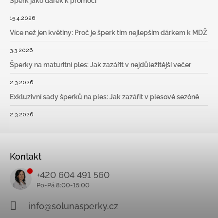
Šperk jako dárek k promoci
15.4.2026
Více než jen květiny: Proč je šperk tím nejlepším dárkem k MDŽ
3.3.2026
Šperky na maturitní ples: Jak zazářit v nejdůležitější večer
2.3.2026
Exkluzivní sady šperků na ples: Jak zazářit v plesové sezóně
2.3.2026
Kontakt
+420 604 491 560
info@solunasperky.cz