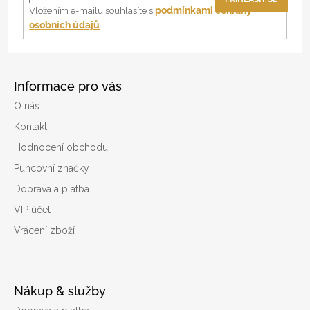
í
podmínkami ochrany
Vložením e-mailu souhlasíte s
osobních údajů
Informace pro vás
O nás
Kontakt
Hodnocení obchodu
Puncovní značky
Doprava a platba
VIP účet
Vrácení zboží
Nákup & služby