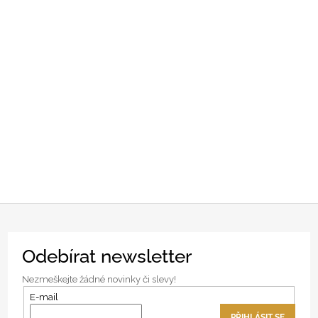
Z
Odebírat newsletter
á
p
Nezmeškejte žádné novinky či slevy!
a
E-mail
t
PŘIHLÁSIT SE