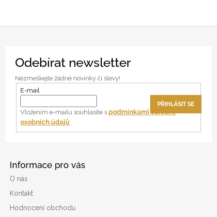
Z
Odebírat newsletter
á
p
Nezmeškejte žádné novinky či slevy!
a
E-mail
t
PŘIHLÁSIT SE
í
podmínkami ochrany
Vložením e-mailu souhlasíte s
osobních údajů
Informace pro vás
O nás
Kontakt
Hodnocení obchodu