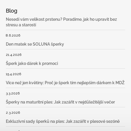
Blog
Nesedí vám velikost prstenu? Poradíme, jak ho upravit bez
stresu a starostí
8.6.2026
Den matek se SOLUNA šperky
21.4.2026
Šperk jako dárek k promoci
15.4.2026
Více než jen květiny: Proč je šperk tím nejlepším dárkem k MDŽ
3.3.2026
Šperky na maturitní ples: Jak zazářit v nejdůležitější večer
2.3.2026
Exkluzivní sady šperků na ples: Jak zazářit v plesové sezóně