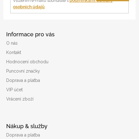
í
podmínkami ochrany
Vložením e-mailu souhlasíte s
osobních údajů
Informace pro vás
O nás
Kontakt
Hodnocení obchodu
Puncovní značky
Doprava a platba
VIP účet
Vrácení zboží
Nákup & služby
Doprava a platba