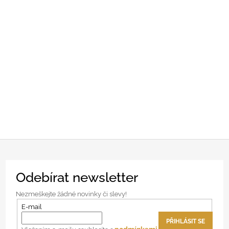
Z
Odebírat newsletter
á
p
Nezmeškejte žádné novinky či slevy!
a
E-mail
t
PŘIHLÁSIT SE