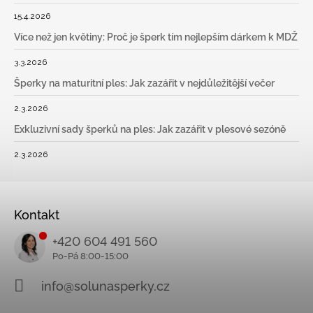
15.4.2026
Více než jen květiny: Proč je šperk tím nejlepším dárkem k MDŽ
3.3.2026
Šperky na maturitní ples: Jak zazářit v nejdůležitější večer
2.3.2026
Exkluzivní sady šperků na ples: Jak zazářit v plesové sezóně
2.3.2026
Kontakt
+420 604 491 560
info@solunasperky.cz