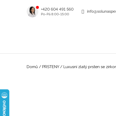
K
Přejít
na
o
+420 604 491 560
info@solunasper
ZPĚT
ZPĚT
obsah
DO
DO
š
OBCHODU
OBCHODU
í
k
Domů
/
PRSTENY
/
Luxusní zlatý prsten se zirk
ROMANTICKÉ ZLATÉ NÁUŠNICE