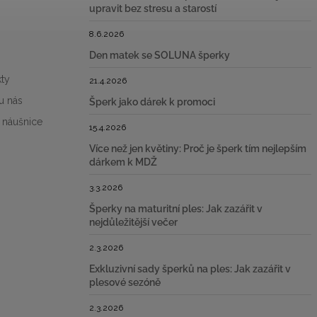
upravit bez stresu a starostí
8.6.2026
Den matek se SOLUNA šperky
ty
21.4.2026
u nás
Šperk jako dárek k promoci
 náušnice
15.4.2026
Více než jen květiny: Proč je šperk tím nejlepším
dárkem k MDŽ
3.3.2026
Šperky na maturitní ples: Jak zazářit v
nejdůležitější večer
2.3.2026
Exkluzivní sady šperků na ples: Jak zazářit v
plesové sezóně
2.3.2026