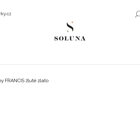
ky.cz
Co potřebujete najít?
HLEDAT
ony FRANCIS žluté zlato
Doporučujeme
ZLATÉ NÁUŠNICE SE ZIRKONY SWEET
ROMANTICKÉ Z