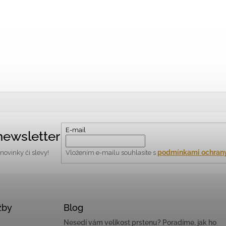
E-mail
newsletter
podmínkami ochrany
ovinky či slevy!
Vložením e-mailu souhlasíte s
žby
Blog
Nesedí vám velikost prstenu? Poradíme, jak ho