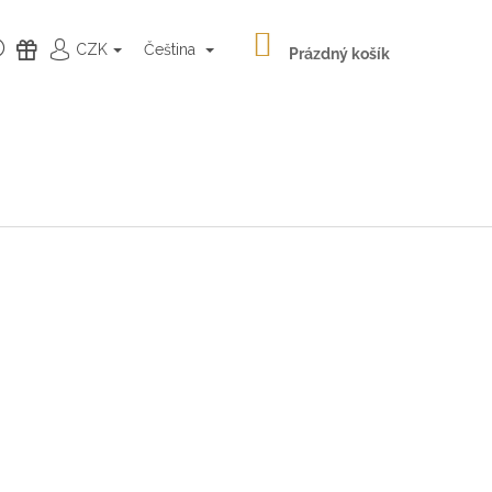
NÁKUPNÍ
HLEDAT
DÁRKY
CZK
Čeština
KOŠÍK
Prázdný košík
PŘIHLÁŠENÍ
Následující
LATÉ NÁUŠNICE