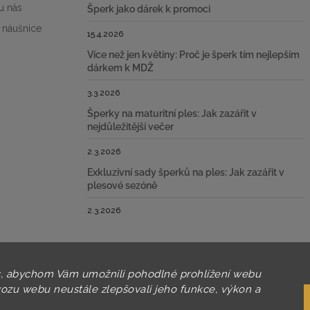
u nás
Šperk jako dárek k promoci
 náušnice
15.4.2026
Více než jen květiny: Proč je šperk tím nejlepším
dárkem k MDŽ
3.3.2026
Šperky na maturitní ples: Jak zazářit v
nejdůležitější večer
2.3.2026
Exkluzivní sady šperků na ples: Jak zazářit v
plesové sezóně
2.3.2026
, abychom Vám umožnili pohodlné prohlížení webu
vozu webu neustále zlepšovali jeho funkce, výkon a