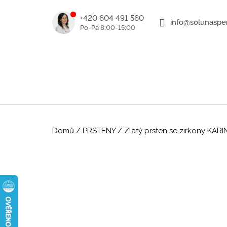
K
Přejít
na
o
+420 604 491 560
info@solunasper
ZPĚT
ZPĚT
obsah
DO
DO
š
OBCHODU
OBCHODU
í
k
Domů
/
PRSTENY
/
Zlatý prsten se zirkony KARIN
ROMANTICKÉ ZLATÉ NÁUŠNICE