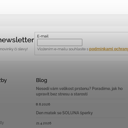
E-mail
newsletter
podmínkami ochrany
ovinky či slevy!
Vložením e-mailu souhlasíte s
žby
Blog
Nesedí vám velikost prstenu? Poradíme, jak ho
upravit bez stresu a starostí
8.6.2026
Den matek se SOLUNA šperky
ty
21.4.2026