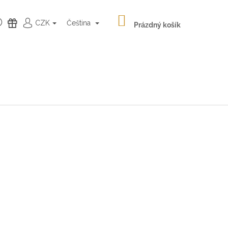
NÁKUPNÍ
HLEDAT
DÁRKY
CZK
Čeština
KOŠÍK
Prázdný košík
PŘIHLÁŠENÍ
Následující
LATÉ NÁUŠNICE