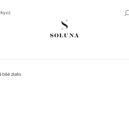
ky.cz
Co potřebujete najít?
HLEDAT
 bílé zlato
Doporučujeme
ZLATÉ NÁUŠNICE SE ZIRKONY SWEET
ROMANTICKÉ Z