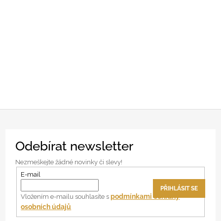
Z
Odebírat newsletter
á
p
Nezmeškejte žádné novinky či slevy!
a
E-mail
t
PŘIHLÁSIT SE
í
podmínkami ochrany
Vložením e-mailu souhlasíte s
osobních údajů