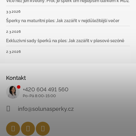
Více než jen květiny: Proč je šperk tím nejlepším dárkem k MDŽ
3.3.2026
Šperky na maturitní ples: Jak zazářit v nejdůležitější večer
2.3.2026
Exkluzivní sady šperků na ples: Jak zazářit v plesové sezóně
2.3.2026
Kontakt
+420 604 491 560
info@solunasperky.cz