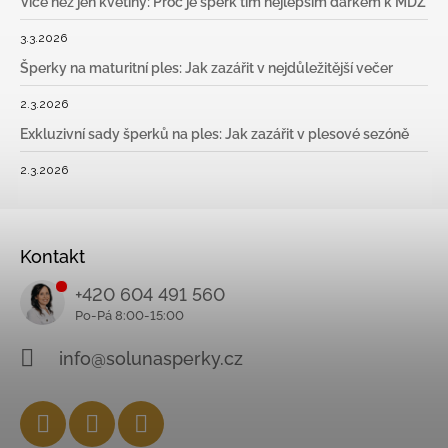
Více než jen květiny: Proč je šperk tím nejlepším dárkem k MDŽ
3.3.2026
Šperky na maturitní ples: Jak zazářit v nejdůležitější večer
2.3.2026
Exkluzivní sady šperků na ples: Jak zazářit v plesové sezóně
2.3.2026
Kontakt
+420 604 491 560
info@solunasperky.cz