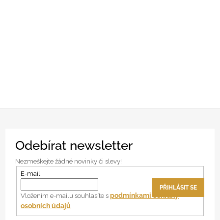
Z
Odebírat newsletter
á
p
Nezmeškejte žádné novinky či slevy!
a
E-mail
t
PŘIHLÁSIT SE
í
podmínkami ochrany
Vložením e-mailu souhlasíte s
osobních údajů